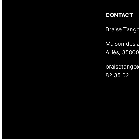
CONTACT
Braise Tang
Maison des a
Alliés, 3500
braisetango
82 35 02