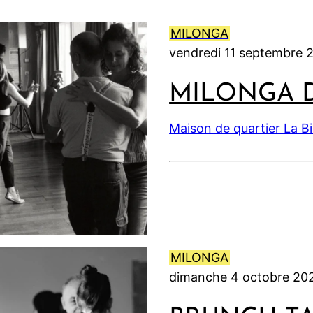
6
6
2
6
0
MILONGA
2
vendredi 11 septembre 
6
MILONGA 
Maison de quartier La B
MILONGA
dimanche 4 octobre 20