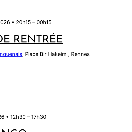
2
2
2
0
6
0
2
2
2026 •
20h15
–
00h15
6
6
DE RENTRÉE
inquenais
, Place Bir Hakeim , Rennes
26 •
12h30
–
17h30