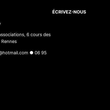
ÉCRIVEZ-NOUS
o
Votre nom
(obligatoire)
Votre e-mail
(obligatoire)
ssociations, 6 cours des
Votre message
0 Rennes
@hotmail.com ● 06 95