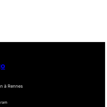
go
in à Rennes
gram