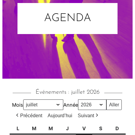
AGENDA
Événements : juillet 2026
Mois
Année
Précédent
Aujourd’hui
Suivant
L
l
M
m
M
m
J
j
V
v
S
s
D
d