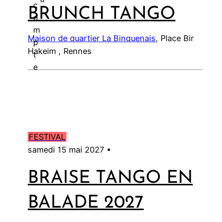
c
BRUNCH TANGO
l
o
m
Maison de quartier La Binquenais
, Place Bir
p
Hakeim , Rennes
t
e
FESTIVAL
samedi 15 mai 2027 •
BRAISE TANGO EN
BALADE 2027