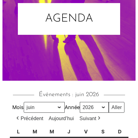
AGENDA
Événements : juin 2026
Mois
Année
Précédent
Aujourd’hui
Suivant
L
l
M
m
M
m
J
j
V
v
S
s
D
d