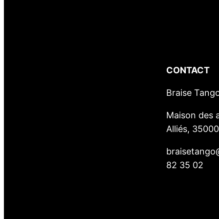
CONTACT
Braise Tang
Maison des a
Alliés, 3500
braisetango
82 35 02