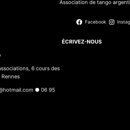
Association de tango argent
Facebook
Insta
ÉCRIVEZ-NOUS
o
Votre nom
(obligatoire)
Votre e-mail
(obligatoire)
ssociations, 6 cours des
Votre message
0 Rennes
@hotmail.com ● 06 95