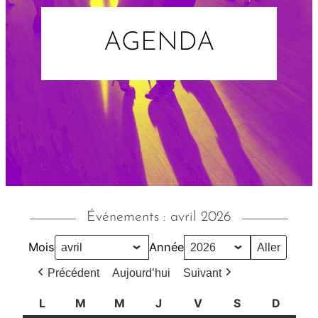
AGENDA
Événements : avril 2026
Mois
Année
Précédent
Aujourd’hui
Suivant
L
l
M
m
M
m
J
j
V
v
S
s
D
d