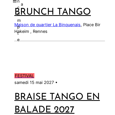
n
a
c
BRUNCH TANGO
l
o
m
Maison de quartier La Binquenais
, Place Bir
p
Hakeim , Rennes
t
e
FESTIVAL
samedi 15 mai 2027 •
BRAISE TANGO EN
BALADE 2027