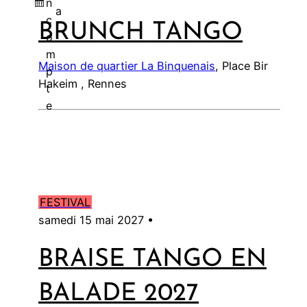
n
a
c
BRUNCH TANGO
l
o
m
Maison de quartier La Binquenais
, Place Bir
p
Hakeim , Rennes
t
e
FESTIVAL
samedi 15 mai 2027 •
BRAISE TANGO EN
BALADE 2027