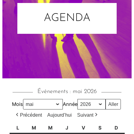
AGENDA
Événements : mai 2026
Mois
Année
Précédent
Aujourd’hui
Suivant
L
l
M
m
M
m
J
j
V
v
S
s
D
d