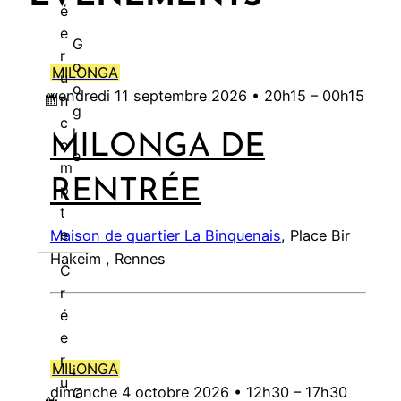
s
)
6
6
2
6
2
2
2
é
6
6
6
6
2
2
2
)
0
0
6
0
e
6
6
6
G
2
2
2
r
o
MILONGA
6
6
6
u
o
vendredi 11 septembre 2026 •
20h15
–
00h15
n
g
c
l
MILONGA DE
o
e
m
RENTRÉE
p
t
e
Maison de quartier La Binquenais
, Place Bir
Hakeim , Rennes
C
r
é
e
r
MILONGA
i
u
dimanche 4 octobre 2026 •
12h30
–
17h30
C