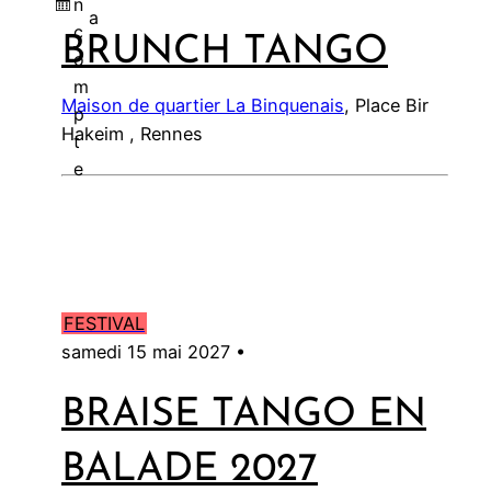
n
a
c
BRUNCH TANGO
l
o
m
Maison de quartier La Binquenais
, Place Bir
p
Hakeim , Rennes
t
e
FESTIVAL
samedi 15 mai 2027 •
BRAISE TANGO EN
BALADE 2027