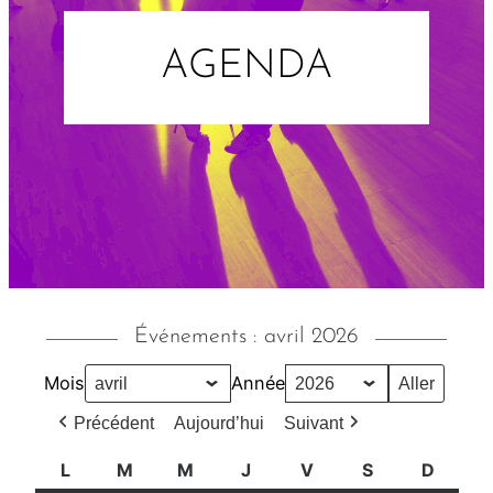
AGENDA
Événements : avril 2026
Mois
Année
Précédent
Aujourd’hui
Suivant
L
l
M
m
M
m
J
j
V
v
S
s
D
d