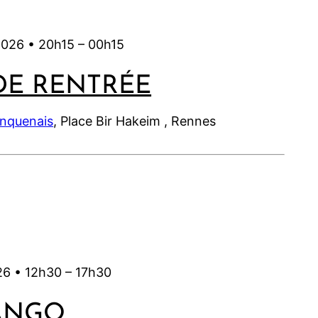
l
2
2
0
6
0
l
6
0
2
2
e
2
2026 •
20h15
–
00h15
6
6
t
6
2
DE RENTRÉE
0
2
inquenais
, Place Bir Hakeim , Rennes
6
26 •
12h30
–
17h30
ANGO