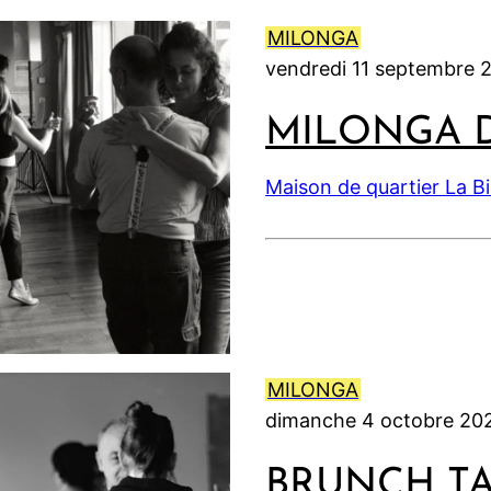
t
t
l
t
0
2
2
l
2
MILONGA
2
0
0
e
0
vendredi 11 septembre 
6
2
2
t
2
6
6
2
6
MILONGA 
0
2
Maison de quartier La B
6
MILONGA
dimanche 4 octobre 20
BRUNCH T