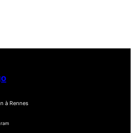
go
in à Rennes
gram