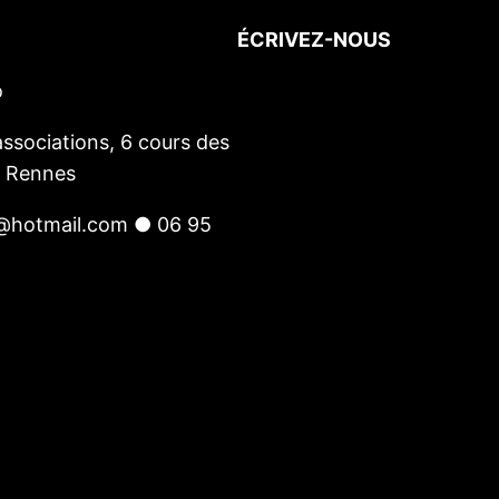
ÉCRIVEZ-NOUS
o
Votre nom
(obligatoire)
Votre e-mail
(obligatoire)
ssociations, 6 cours des
Votre message
0 Rennes
@hotmail.com ● 06 95