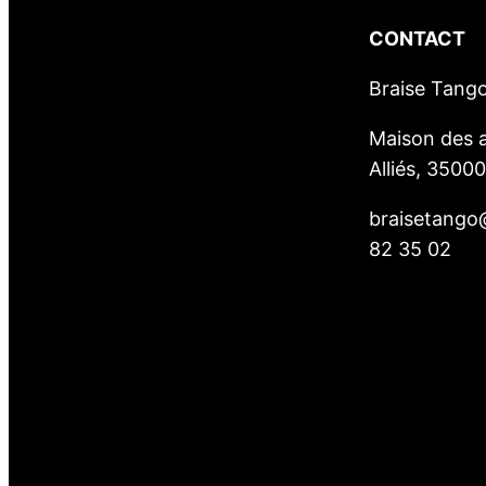
CONTACT
Braise Tang
Maison des a
Alliés, 3500
braisetango
82 35 02