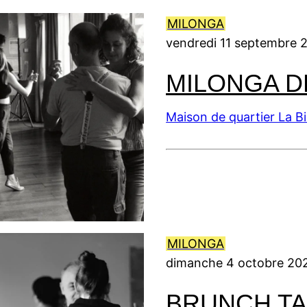
0
0
i
0
6
2
2
l
2
MILONGA
6
6
2
6
vendredi 11 septembre 
0
2
MILONGA D
6
Maison de quartier La B
MILONGA
dimanche 4 octobre 20
BRUNCH T