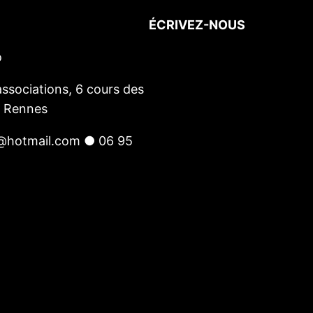
ÉCRIVEZ-NOUS
o
Votre nom
(obligatoire)
Votre e-mail
(obligatoire)
ssociations, 6 cours des
Votre message
0 Rennes
@hotmail.com ● 06 95