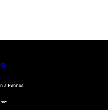
go
in à Rennes
gram