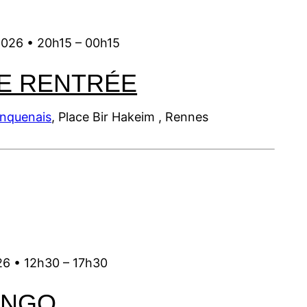
0
6
0
6
6
2
2
6
6
2026 •
20h15
–
00h15
E RENTRÉE
inquenais
, Place Bir Hakeim , Rennes
26 •
12h30
–
17h30
ANGO