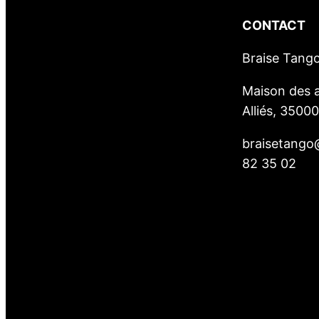
CONTACT
Braise Tang
Maison des a
Alliés, 3500
braisetango
82 35 02