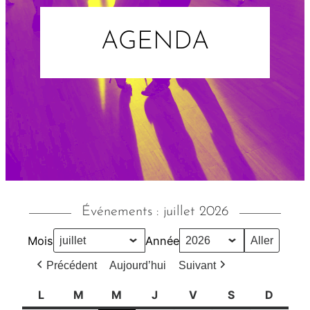
AGENDA
Événements : juillet 2026
Mois
Année
Précédent
Aujourd’hui
Suivant
L
l
M
m
M
m
J
j
V
v
S
s
D
d