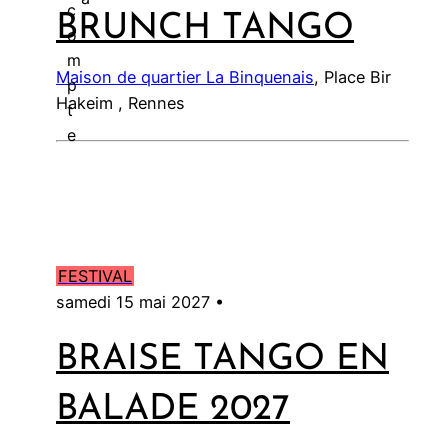
c
BRUNCH TANGO
l
o
m
Maison de quartier La Binquenais
, Place Bir
p
Hakeim , Rennes
t
e
FESTIVAL
samedi 15 mai 2027 •
BRAISE TANGO EN
BALADE 2027