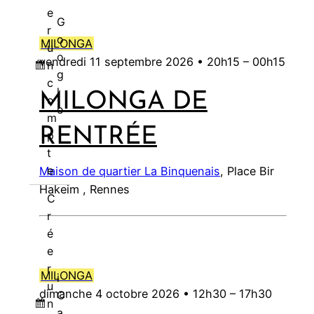
6
6
2
6
t
0
t
0
0
e
0
e
2
e
2
2
l
2
l
t
l
t
t
l
t
l
2
2
2
2
2
e
G
0
2
2
2
2
2
t
2
t
0
t
0
0
e
0
e
2
e
2
2
l
2
l
6
0
6
6
6
r
o
2
0
6
0
6
6
2
6
2
2
2
2
2
t
2
t
0
t
0
0
e
0
e
2
MILONGA
u
o
6
2
2
0
0
6
0
6
6
2
6
2
2
2
2
2
t
2
t
6
vendredi 11 septembre 2026 •
20h15
–
00h15
n
g
6
6
2
2
2
0
0
6
0
6
6
2
6
2
c
l
6
6
6
2
2
2
0
0
MILONGA DE
o
e
6
6
6
2
2
m
6
6
RENTRÉE
p
t
e
Maison de quartier La Binquenais
, Place Bir
Hakeim , Rennes
C
r
é
e
r
MILONGA
i
u
dimanche 4 octobre 2026 •
12h30
–
17h30
C
n
a