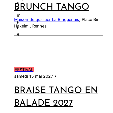
c
BRUNCH TANGO
l
o
m
Maison de quartier La Binquenais
, Place Bir
p
Hakeim , Rennes
t
e
FESTIVAL
samedi 15 mai 2027 •
BRAISE TANGO EN
BALADE 2027