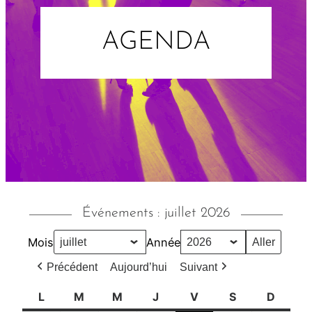
AGENDA
Événements : juillet 2026
Mois
Année
Précédent
Aujourd’hui
Suivant
L
l
M
m
M
m
J
j
V
v
S
s
D
d