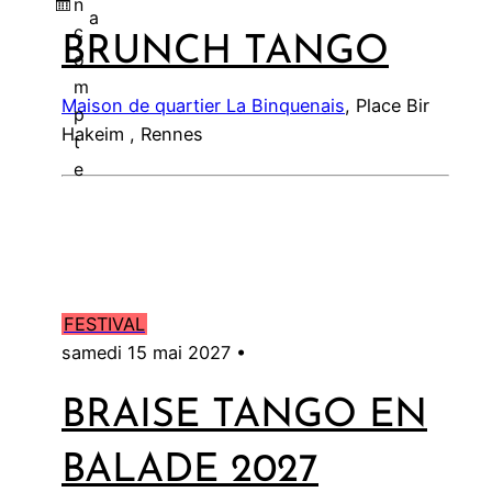
n
a
c
BRUNCH TANGO
l
o
m
Maison de quartier La Binquenais
, Place Bir
p
Hakeim , Rennes
t
e
FESTIVAL
samedi 15 mai 2027 •
BRAISE TANGO EN
BALADE 2027