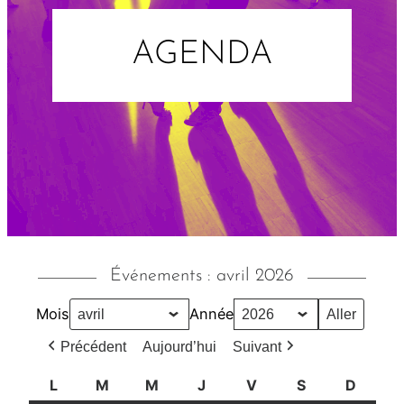
AGENDA
Événements : avril 2026
Mois
Année
Précédent
Aujourd’hui
Suivant
L
l
M
m
M
m
J
j
V
v
S
s
D
d