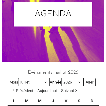
AGENDA
Événements : juillet 2026
Mois
Année
Précédent
Aujourd’hui
Suivant
L
l
M
m
M
m
J
j
V
v
S
s
D
d