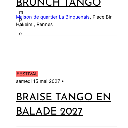
BRUNCH TANGO
l
o
m
Maison de quartier La Binquenais
, Place Bir
p
Hakeim , Rennes
t
e
FESTIVAL
samedi 15 mai 2027 •
BRAISE TANGO EN
BALADE 2027