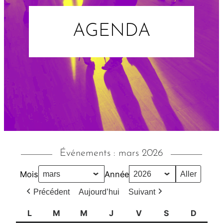
AGENDA
Événements : mars 2026
Mois
Année
Précédent
Aujourd’hui
Suivant
L
l
M
m
M
m
J
j
V
v
S
s
D
d