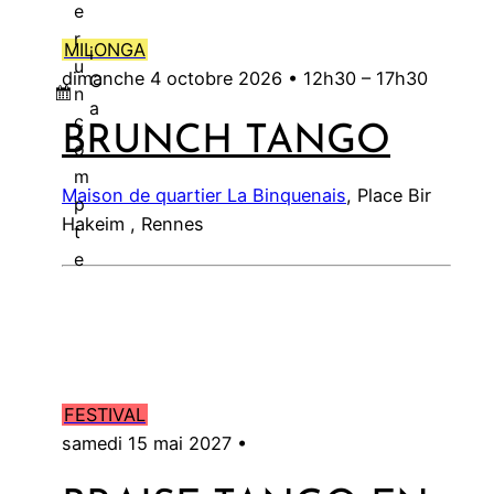
e
r
MILONGA
i
u
dimanche 4 octobre 2026 •
12h30
–
17h30
C
n
a
c
BRUNCH TANGO
l
o
m
Maison de quartier La Binquenais
, Place Bir
p
Hakeim , Rennes
t
e
FESTIVAL
samedi 15 mai 2027 •