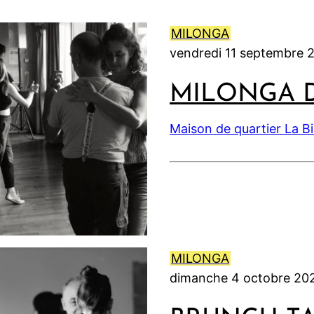
2
0
0
i
0
6
2
2
l
2
MILONGA
6
6
2
6
vendredi 11 septembre 
0
2
MILONGA 
6
Maison de quartier La B
MILONGA
dimanche 4 octobre 20