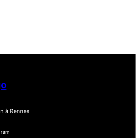
go
in à Rennes
gram