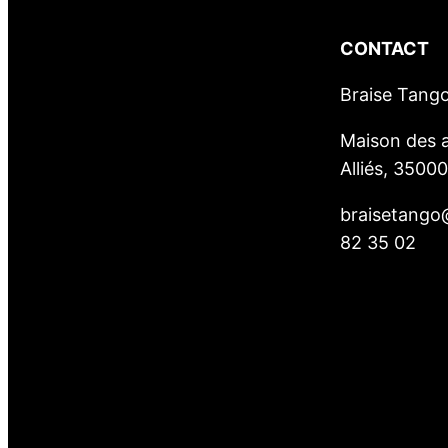
CONTACT
Braise Tang
Maison des a
Alliés, 3500
braisetango
82 35 02