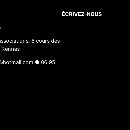
ÉCRIVEZ-NOUS
o
Votre nom
(obligatoire)
Votre e-mail
(obligatoire)
ssociations, 6 cours des
Votre message
0 Rennes
@hotmail.com ● 06 95