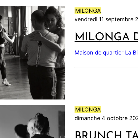
t
t
l
t
0
2
2
l
2
MILONGA
2
0
0
e
0
vendredi 11 septembre 
6
2
2
t
2
6
6
2
6
MILONGA 
0
2
Maison de quartier La B
6
MILONGA
dimanche 4 octobre 20
BRUNCH T