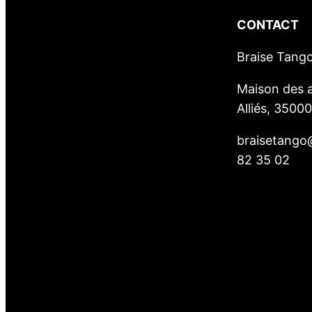
CONTACT
Braise Tang
Maison des a
Alliés, 3500
braisetango
82 35 02