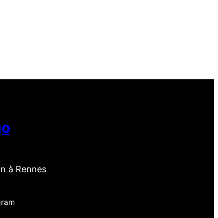
go
in à Rennes
gram