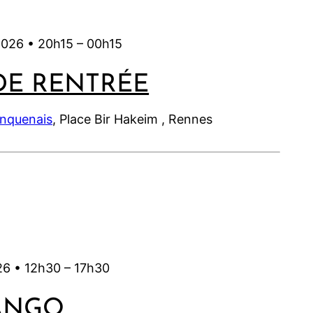
l
2
2
0
6
0
l
6
0
2
2
e
2
2026 •
20h15
–
00h15
6
6
t
6
2
DE RENTRÉE
0
2
inquenais
, Place Bir Hakeim , Rennes
6
26 •
12h30
–
17h30
ANGO