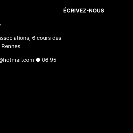
ÉCRIVEZ-NOUS
o
Votre nom
(obligatoire)
Votre e-mail
(obligatoire)
ssociations, 6 cours des
Votre message
0 Rennes
@hotmail.com ● 06 95