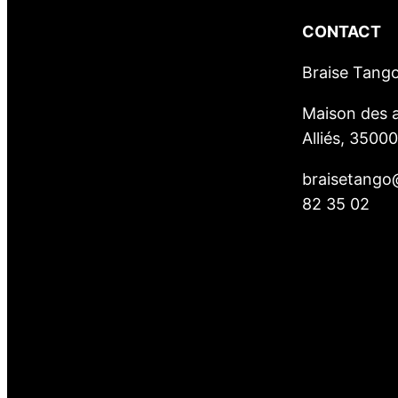
CONTACT
Braise Tang
Maison des a
Alliés, 3500
braisetango
82 35 02