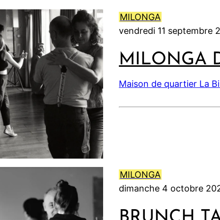
2
2
l
2
6
6
e
0
MILONGA
t
2
vendredi 11 septembre 
2
6
0
MILONGA 
2
6
Maison de quartier La B
MILONGA
dimanche 4 octobre 20
BRUNCH T