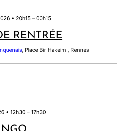
l
t
l
e
2
e
t
0
t
2026 •
20h15
–
00h15
2
2
2
0
6
0
DE RENTRÉE
2
2
6
6
inquenais
, Place Bir Hakeim , Rennes
26 •
12h30
–
17h30
ANGO