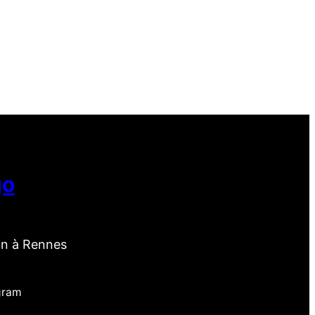
go
in à Rennes
gram