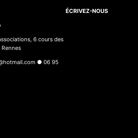
ÉCRIVEZ-NOUS
o
Votre nom
(obligatoire)
Votre e-mail
(obligatoire)
ssociations, 6 cours des
Votre message
0 Rennes
@hotmail.com ● 06 95