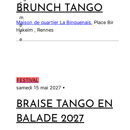
c
BRUNCH TANGO
l
o
m
Maison de quartier La Binquenais
, Place Bir
p
Hakeim , Rennes
t
e
FESTIVAL
samedi 15 mai 2027 •
BRAISE TANGO EN
BALADE 2027