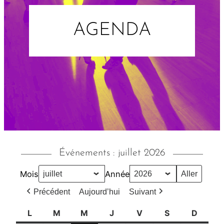
AGENDA
Événements : juillet 2026
Mois
Année
Précédent
Aujourd’hui
Suivant
L
l
M
m
M
m
J
j
V
v
S
s
D
d