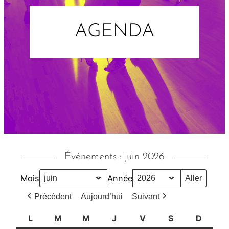
AGENDA
Événements : juin 2026
Mois
Année
Précédent
Aujourd’hui
Suivant
L
l
M
m
M
m
J
j
V
v
S
s
D
d