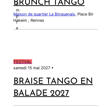
BRUNCH TANGO
l
o
m
Maison de quartier La Binquenais
, Place Bir
p
Hakeim , Rennes
t
e
FESTIVAL
samedi 15 mai 2027 •
BRAISE TANGO EN
BALADE 2027