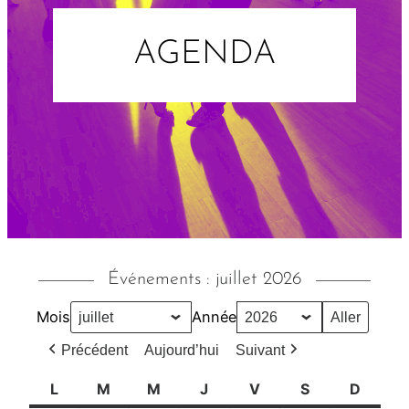
AGENDA
Événements : juillet 2026
Mois
Année
Précédent
Aujourd’hui
Suivant
L
l
M
m
M
m
J
j
V
v
S
s
D
d