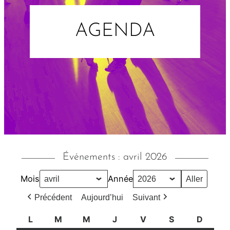
AGENDA
Événements : avril 2026
Mois
Année
Précédent
Aujourd’hui
Suivant
L
l
M
m
M
m
J
j
V
v
S
s
D
d