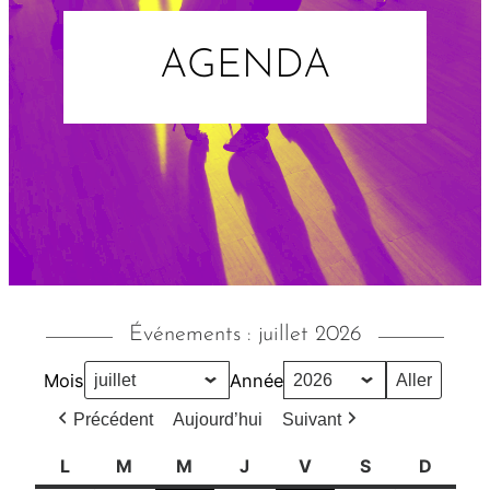
AGENDA
Événements : juillet 2026
Mois
Année
Précédent
Aujourd’hui
Suivant
L
l
M
m
M
m
J
j
V
v
S
s
D
d