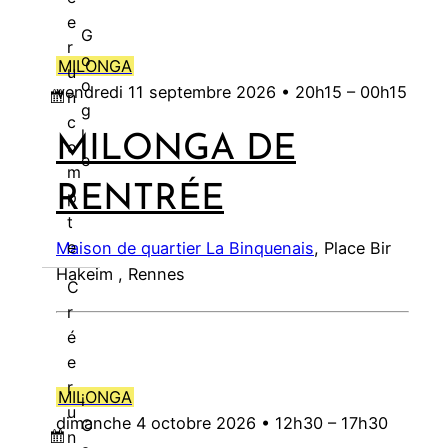
6
6
2
6
t
0
t
0
0
e
0
e
2
e
2
2
l
2
l
t
l
t
t
l
t
l
2
2
2
2
2
e
0
2
2
2
2
2
t
2
t
0
t
0
0
e
0
e
2
e
G
2
2
l
2
l
6
0
6
6
6
r
2
0
6
0
6
6
2
6
2
2
2
2
2
t
2
t
0
t
o
0
0
e
0
e
2
MILONGA
u
6
2
2
0
0
6
0
6
6
2
6
2
2
2
o
2
2
t
2
t
6
vendredi 11 septembre 2026 •
20h15
–
00h15
n
6
6
2
2
2
0
0
6
0
g
6
6
2
6
2
c
6
6
6
2
2
2
l
0
0
MILONGA DE
o
6
6
6
e
2
2
m
6
6
RENTRÉE
p
t
e
Maison de quartier La Binquenais
, Place Bir
Hakeim , Rennes
C
r
é
e
r
MILONGA
i
u
dimanche 4 octobre 2026 •
12h30
–
17h30
C
n