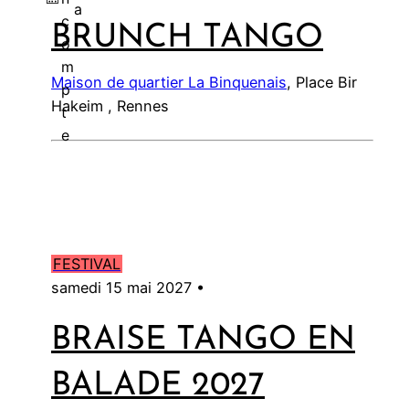
a
c
BRUNCH TANGO
l
o
m
Maison de quartier La Binquenais
, Place Bir
p
Hakeim , Rennes
t
e
FESTIVAL
samedi 15 mai 2027 •
BRAISE TANGO EN
BALADE 2027