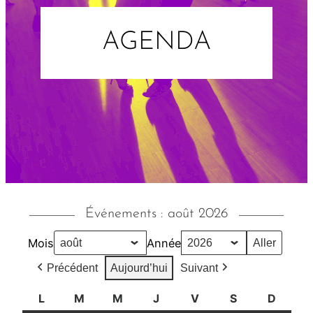
AGENDA
Événements : août 2026
Mois
Année
Précédent
Aujourd’hui
Suivant
L
l
M
m
M
m
J
j
V
v
S
s
D
d