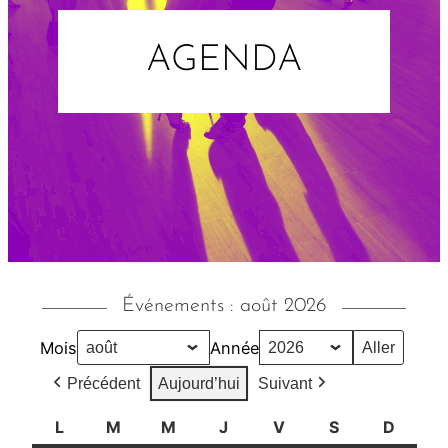
AGENDA
Événements : août 2026
Mois
Année
Précédent
Aujourd’hui
Suivant
L
l
M
m
M
m
J
j
V
v
S
s
D
d