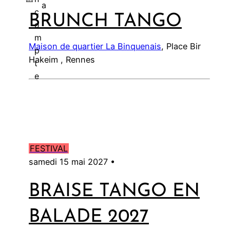
a
c
BRUNCH TANGO
l
o
m
Maison de quartier La Binquenais
, Place Bir
p
Hakeim , Rennes
t
e
FESTIVAL
samedi 15 mai 2027 •
BRAISE TANGO EN
BALADE 2027