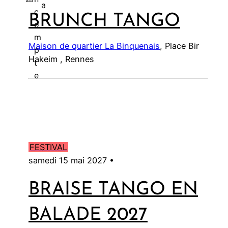
a
c
BRUNCH TANGO
l
o
m
Maison de quartier La Binquenais
, Place Bir
p
Hakeim , Rennes
t
e
FESTIVAL
samedi 15 mai 2027 •
BRAISE TANGO EN
BALADE 2027