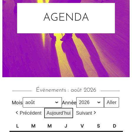
AGENDA
Événements : août 2026
Mois
Année
Précédent
Aujourd’hui
Suivant
L
l
M
m
M
m
J
j
V
v
S
s
D
d