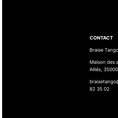
CONTACT
Braise Tang
Maison des a
Alliés, 3500
braisetango
82 35 02