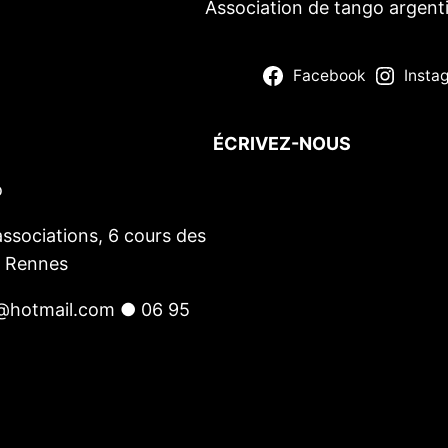
Association de tango argent
Facebook
Insta
ÉCRIVEZ-NOUS
o
Votre nom
(obligatoire)
Votre e-mail
(obligatoire)
ssociations, 6 cours des
Votre message
0 Rennes
@hotmail.com ● 06 95