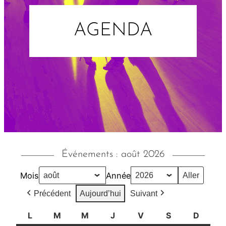
AGENDA
Événements : août 2026
Mois
Année
Précédent
Aujourd’hui
Suivant
L
l
M
m
M
m
J
j
V
v
S
s
D
d