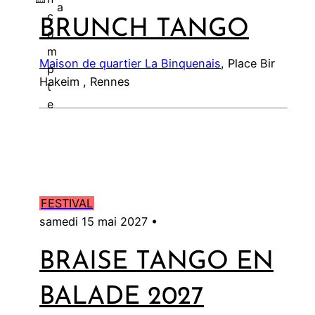
a
c
BRUNCH TANGO
l
o
m
Maison de quartier La Binquenais
, Place Bir
p
Hakeim , Rennes
t
e
FESTIVAL
samedi 15 mai 2027 •
BRAISE TANGO EN
BALADE 2027