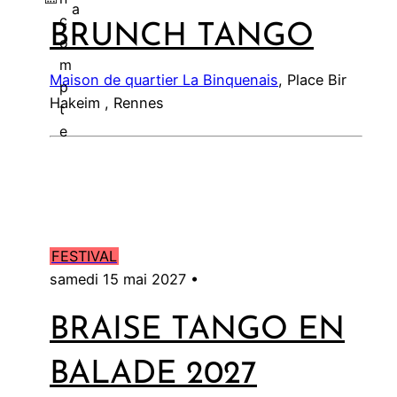
a
c
BRUNCH TANGO
l
o
m
Maison de quartier La Binquenais
, Place Bir
p
Hakeim , Rennes
t
e
FESTIVAL
samedi 15 mai 2027 •
BRAISE TANGO EN
BALADE 2027