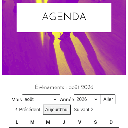
AGENDA
Événements : août 2026
Mois
Année
Précédent
Aujourd’hui
Suivant
L
l
M
m
M
m
J
j
V
v
S
s
D
d