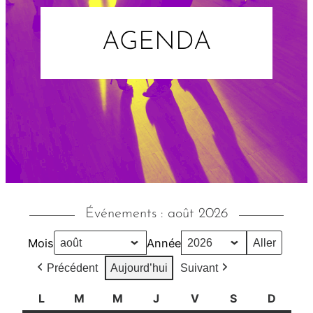
AGENDA
Événements : août 2026
Mois
Année
Précédent
Aujourd’hui
Suivant
L
l
M
m
M
m
J
j
V
v
S
s
D
d