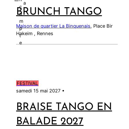
a
c
BRUNCH TANGO
l
o
m
Maison de quartier La Binquenais
, Place Bir
p
Hakeim , Rennes
t
e
FESTIVAL
samedi 15 mai 2027 •
BRAISE TANGO EN
BALADE 2027