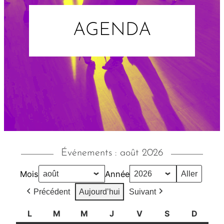
AGENDA
Événements : août 2026
Mois
Année
Précédent
Aujourd’hui
Suivant
L
l
M
m
M
m
J
j
V
v
S
s
D
d