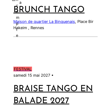
a
c
BRUNCH TANGO
l
o
m
Maison de quartier La Binquenais
, Place Bir
p
Hakeim , Rennes
t
e
FESTIVAL
samedi 15 mai 2027 •
BRAISE TANGO EN
BALADE 2027