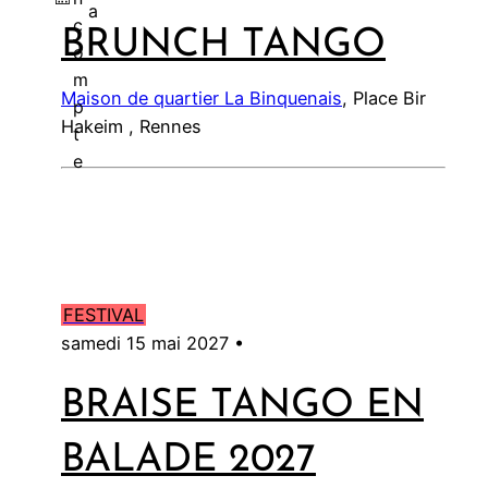
a
c
BRUNCH TANGO
l
o
m
Maison de quartier La Binquenais
, Place Bir
p
Hakeim , Rennes
t
e
FESTIVAL
samedi 15 mai 2027 •
BRAISE TANGO EN
BALADE 2027