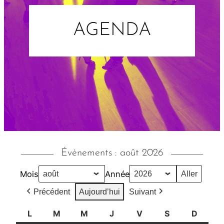
AGENDA
Événements : août 2026
Mois
Année
Précédent
Aujourd’hui
Suivant
L
l
M
m
M
m
J
j
V
v
S
s
D
d