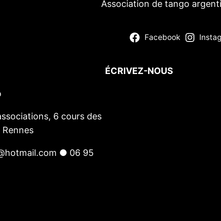
Association de tango argent
Facebook
Insta
ÉCRIVEZ-NOUS
o
Votre nom
(obligatoire)
Votre e-mail
(obligatoire)
ssociations, 6 cours des
Votre message
0 Rennes
@hotmail.com ● 06 95