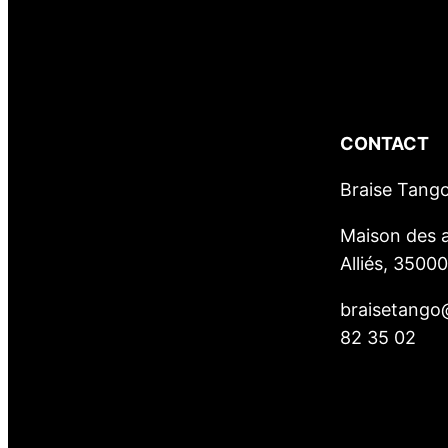
CONTACT
Braise Tang
Maison des a
Alliés, 3500
braisetango
82 35 02