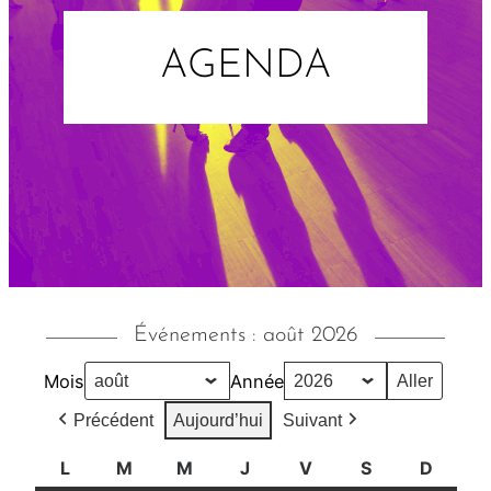
AGENDA
Événements : août 2026
Mois
Année
Précédent
Aujourd’hui
Suivant
L
l
M
m
M
m
J
j
V
v
S
s
D
d