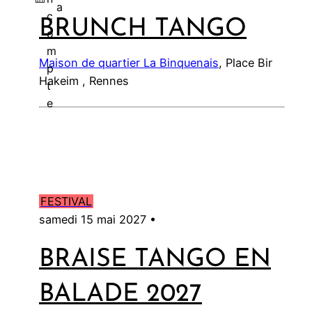
a
c
BRUNCH TANGO
l
o
m
Maison de quartier La Binquenais
, Place Bir
p
Hakeim , Rennes
t
e
FESTIVAL
samedi 15 mai 2027 •
BRAISE TANGO EN
BALADE 2027