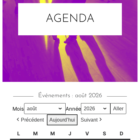
AGENDA
Événements : août 2026
Mois
Année
Précédent
Aujourd’hui
Suivant
L
l
M
m
M
m
J
j
V
v
S
s
D
d