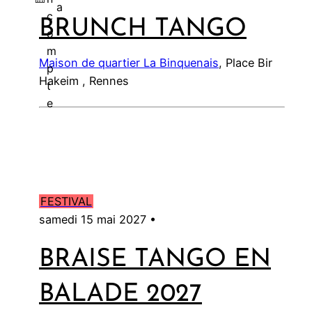
a
c
BRUNCH TANGO
l
o
m
Maison de quartier La Binquenais
, Place Bir
p
Hakeim , Rennes
t
e
FESTIVAL
samedi 15 mai 2027 •
BRAISE TANGO EN
BALADE 2027