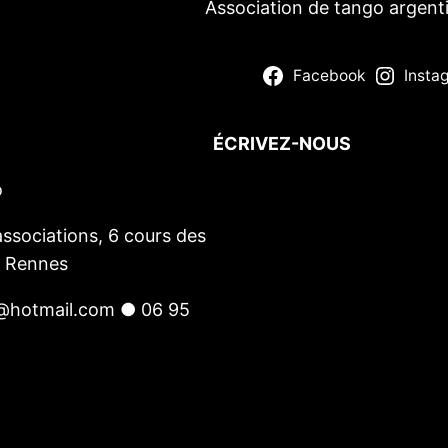
Association de tango argent
Facebook
Insta
ÉCRIVEZ-NOUS
o
Votre nom
(obligatoire)
Votre e-mail
(obligatoire)
ssociations, 6 cours des
Votre message
0 Rennes
@hotmail.com ● 06 95