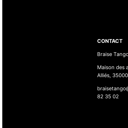
CONTACT
Braise Tang
Maison des a
Alliés, 3500
braisetango
82 35 02