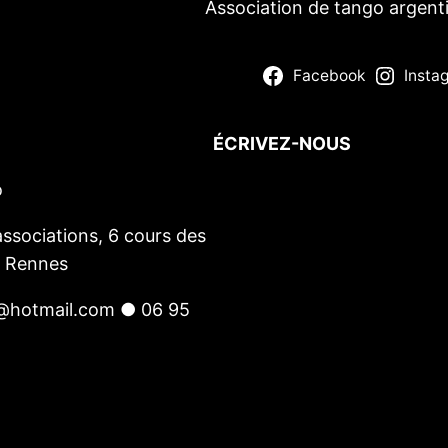
Association de tango argent
Facebook
Insta
ÉCRIVEZ-NOUS
o
Votre nom
(obligatoire)
Votre e-mail
(obligatoire)
ssociations, 6 cours des
Votre message
0 Rennes
@hotmail.com ● 06 95