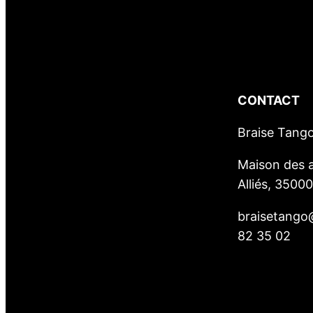
CONTACT
Braise Tang
Maison des a
Alliés, 3500
braisetango
82 35 02