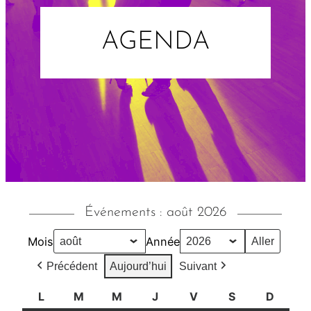
AGENDA
Événements : août 2026
Mois
Année
Précédent
Aujourd’hui
Suivant
L
l
M
m
M
m
J
j
V
v
S
s
D
d