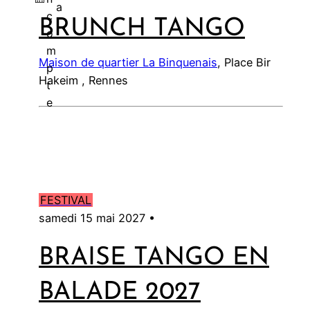
a
c
BRUNCH TANGO
l
o
m
Maison de quartier La Binquenais
, Place Bir
p
Hakeim , Rennes
t
e
FESTIVAL
samedi 15 mai 2027 •
BRAISE TANGO EN
BALADE 2027