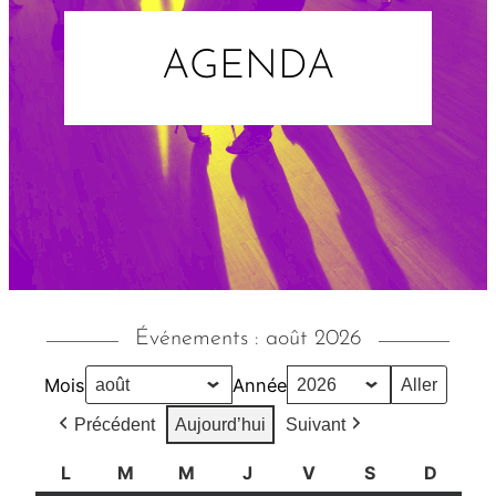
AGENDA
Événements : août 2026
Mois
Année
Précédent
Aujourd’hui
Suivant
L
l
M
m
M
m
J
j
V
v
S
s
D
d