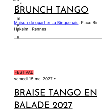
a
c
BRUNCH TANGO
l
o
m
Maison de quartier La Binquenais
, Place Bir
p
Hakeim , Rennes
t
e
FESTIVAL
samedi 15 mai 2027 •
BRAISE TANGO EN
BALADE 2027