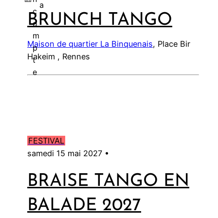
a
c
BRUNCH TANGO
l
o
m
Maison de quartier La Binquenais
, Place Bir
p
Hakeim , Rennes
t
e
FESTIVAL
samedi 15 mai 2027 •
BRAISE TANGO EN
BALADE 2027