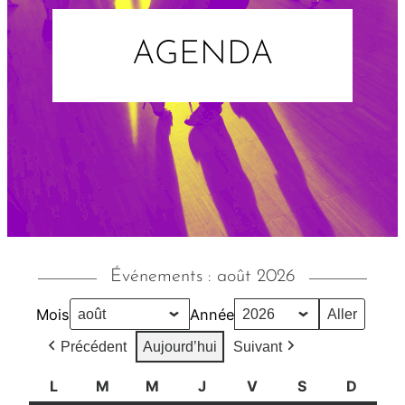
AGENDA
Événements : août 2026
Mois
Année
Précédent
Aujourd’hui
Suivant
L
l
M
m
M
m
J
j
V
v
S
s
D
d