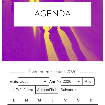
AGENDA
Événements : août 2026
Mois
Année
Précédent
Aujourd’hui
Suivant
L
l
M
m
M
m
J
j
V
v
S
s
D
d