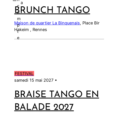
a
c
BRUNCH TANGO
l
o
m
Maison de quartier La Binquenais
, Place Bir
p
Hakeim , Rennes
t
e
FESTIVAL
samedi 15 mai 2027 •
BRAISE TANGO EN
BALADE 2027