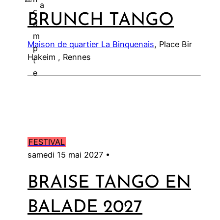
a
c
BRUNCH TANGO
l
o
m
Maison de quartier La Binquenais
, Place Bir
p
Hakeim , Rennes
t
e
FESTIVAL
samedi 15 mai 2027 •
BRAISE TANGO EN
BALADE 2027