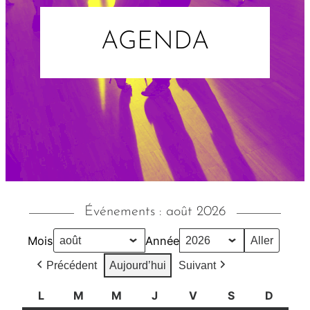
AGENDA
Événements : août 2026
Mois
Année
Précédent
Aujourd’hui
Suivant
L
l
M
m
M
m
J
j
V
v
S
s
D
d