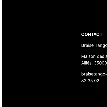
CONTACT
Braise Tang
Maison des a
Alliés, 3500
braisetango
82 35 02