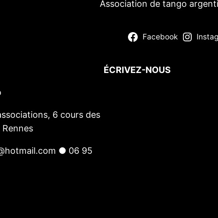
Association de tango argent
Facebook
Insta
ÉCRIVEZ-NOUS
o
Votre nom
(obligatoire)
Votre e-mail
(obligatoire)
ssociations, 6 cours des
Votre message
0 Rennes
@hotmail.com ● 06 95