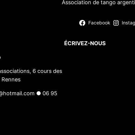
Association de tango argent
Facebook
Insta
ÉCRIVEZ-NOUS
o
Votre nom
(obligatoire)
Votre e-mail
(obligatoire)
ssociations, 6 cours des
Votre message
0 Rennes
@hotmail.com ● 06 95