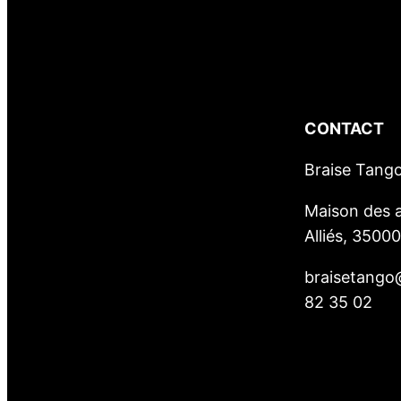
CONTACT
Braise Tang
Maison des a
Alliés, 3500
braisetango
82 35 02