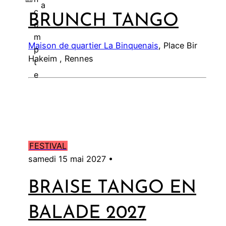
a
c
BRUNCH TANGO
l
o
m
Maison de quartier La Binquenais
, Place Bir
p
Hakeim , Rennes
t
e
FESTIVAL
samedi 15 mai 2027 •
BRAISE TANGO EN
BALADE 2027