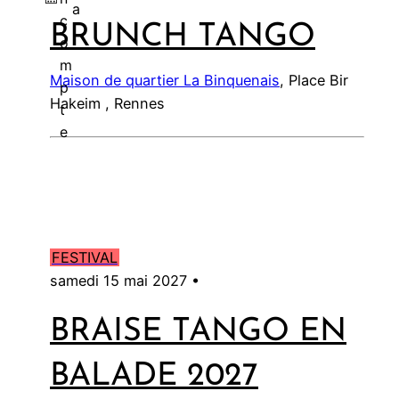
a
c
BRUNCH TANGO
l
o
m
Maison de quartier La Binquenais
, Place Bir
p
Hakeim , Rennes
t
e
FESTIVAL
samedi 15 mai 2027 •
BRAISE TANGO EN
BALADE 2027