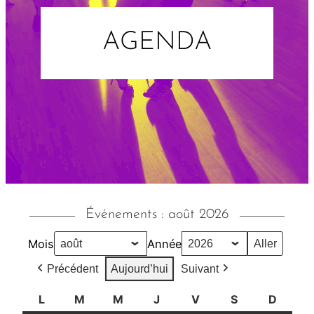
AGENDA
Événements : août 2026
Mois
Année
Précédent
Aujourd’hui
Suivant
L
l
M
m
M
m
J
j
V
v
S
s
D
d