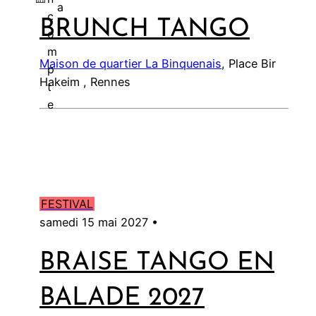
a
c
BRUNCH TANGO
l
o
m
Maison de quartier La Binquenais
, Place Bir
p
Hakeim , Rennes
t
e
FESTIVAL
samedi 15 mai 2027 •
BRAISE TANGO EN
BALADE 2027