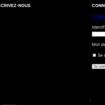
ÉCRIVEZ-NOUS
CONN
JE M’
Votre nom
(obligatoire)
Votre e-mail
(obligatoire)
Identi
Votre message
Mot d
Se 