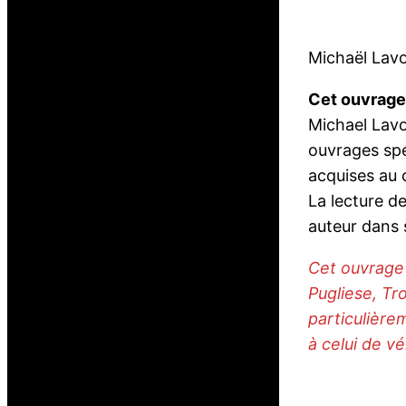
Michaël Lav
Cet ouvrage 
Michael Lavo
ouvrages spé
acquises au c
La lecture de
auteur dans 
Cet ouvrage 
Pugliese, Tr
particulière
à celui de vé