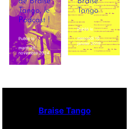
de Braise
Braise
Tango, le
Tango
Podcast !
Publié le
mercredi 16
Publié le
janvier 2019
mardi 26
novembre 2024
Braise Tango