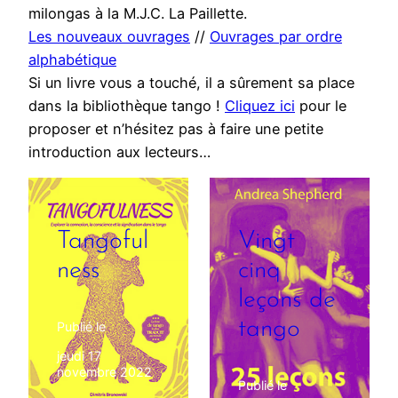
milongas à la M.J.C. La Paillette.
Les nouveaux ouvrages
//
Ouvrages par ordre
alphabétique
Si un livre vous a touché, il a sûrement sa place
dans la bibliothèque tango !
Cliquez ici
pour le
proposer et n’hésitez pas à faire une petite
introduction aux lecteurs…
Tangoful
Vingt
ness
cinq
leçons de
tango
Publié le
jeudi 17
novembre 2022
Publié le