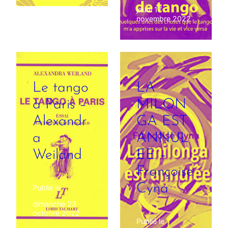
jeudi 17
novembre 2022
Le tango
LA
à Paris –
MILON
Alexandr
GA EST
a
ANNUL
Weiland
EE –
Françoise
Cyna
Publié le
dimanche 23
octobre 2022
Publié le