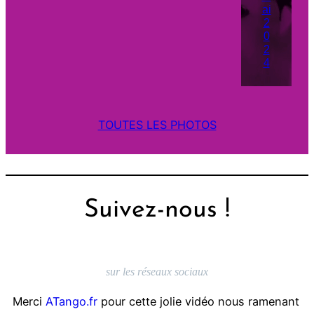
ai
2
0
2
4
TOUTES LES PHOTOS
Suivez-nous !
sur les réseaux sociaux
Merci
ATango.fr
pour cette jolie vidéo nous ramenant