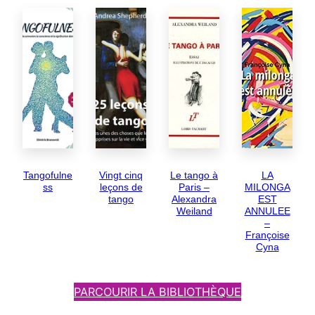
Tangofulne
Vingt cinq
Le tango à
LA
ss
leçons de
Paris –
MILONGA
tango
Alexandra
EST
Weiland
ANNULEE
–
Françoise
Cyna
PARCOURIR LA BIBLIOTHÈQUE